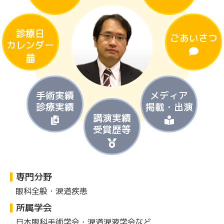
診療日
ごあいさつ
カレンダー
手術実績
メディア
診療実績
掲載・出演
講演実績
受賞歴等
専門分野
眼科全般・涙道疾患
所属学会
日本眼科手術学会・涙道涙液学会など